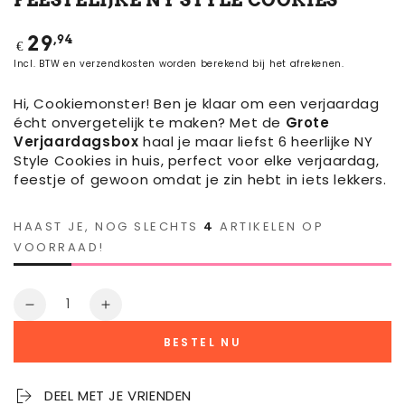
Normale
,94
29
€
prijs
Incl. BTW en verzendkosten worden berekend bij het afrekenen.
Hi, Cookiemonster! Ben je klaar om een verjaardag
écht onvergetelijk te maken? Met de
Grote
Verjaardagsbox
haal je maar liefst 6 heerlijke NY
Style Cookies in huis, perfect voor elke verjaardag,
feestje of gewoon omdat je zin hebt in iets lekkers.
HAAST JE, NOG SLECHTS
4
ARTIKELEN OP
VOORRAAD!
Aantal
Aantal
Verhoog
verminderen
het
BESTEL NU
voor
aantal
Grote
voor
Verjaardagsbox
Grote
DEEL MET JE VRIENDEN