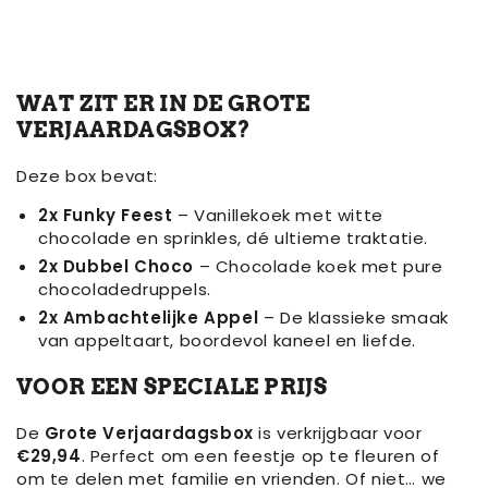
–
Verjaardagsbox
6
–
feestelijke
6
NY
feestelijke
Style
NY
WAT ZIT ER IN DE GROTE
Cookies
Style
VERJAARDAGSBOX?
Cookies
Deze box bevat:
2x Funky Feest
– Vanillekoek met witte
chocolade en sprinkles, dé ultieme traktatie.
2x Dubbel Choco
– Chocolade koek met pure
chocoladedruppels.
2x Ambachtelijke Appel
– De klassieke smaak
van appeltaart, boordevol kaneel en liefde.
VOOR EEN SPECIALE PRIJS
De
Grote Verjaardagsbox
is verkrijgbaar voor
€29,94
. Perfect om een feestje op te fleuren of
om te delen met familie en vrienden. Of niet… we