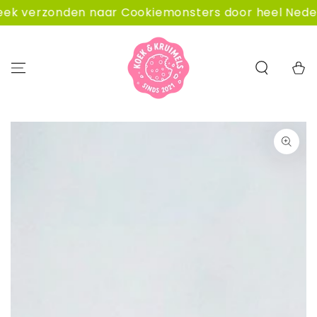
GA NAAR
rzonden naar Cookiemonsters door heel Nederland.
CONTENT
Winkelwa
GA NAAR
PRODUCTINFORMATIE