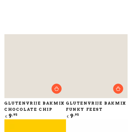
GLUTENVRIJE BAKMIX
GLUTENVRIJE BAKMIX
CHOCOLATE CHIP
FUNKY FEEST
Normale
Normale
9
,95
9
,95
€
€
prijs
prijs