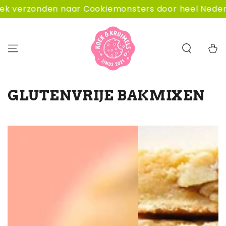
GA NAAR
nden naar Cookiemonsters door heel Nederland.
CONTENT
Winkelwa
COLLECTIE:
GLUTENVRIJE BAKMIXEN