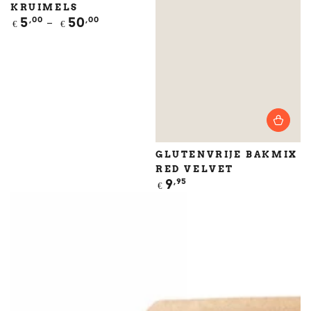
KRUIMELS
Normale
5
,00
50
,00
€
€
prijs
GLUTENVRIJE BAKMIX
RED VELVET
Normale
9
,95
€
prijs