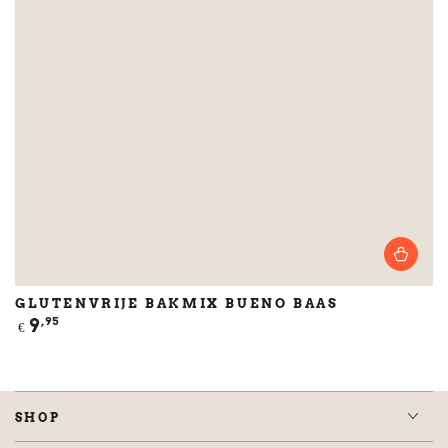
GLUTENVRIJE BAKMIX BUENO BAAS
Normale
9
,95
€
prijs
SHOP