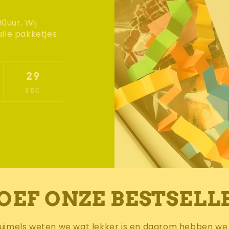
0uur. Wij
lle pakketjes
26
SEC
OEF ONZE BESTSELL
Kruimels weten we wat lekker is en daarom hebben we 