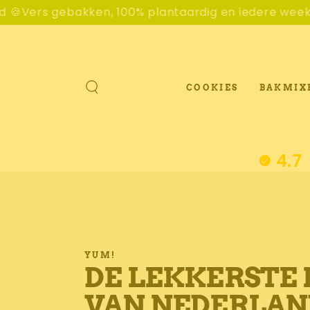
GA NAAR
 plantaardig en iedere week verzonden naar Cookie
CONTENT
COOKIES
BAKMIX
4.7