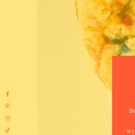
Facebook
Pinterest
S
Instagram
WI
TikTok