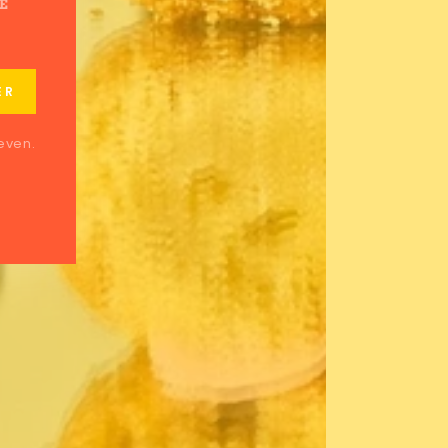
JE
ER
even.