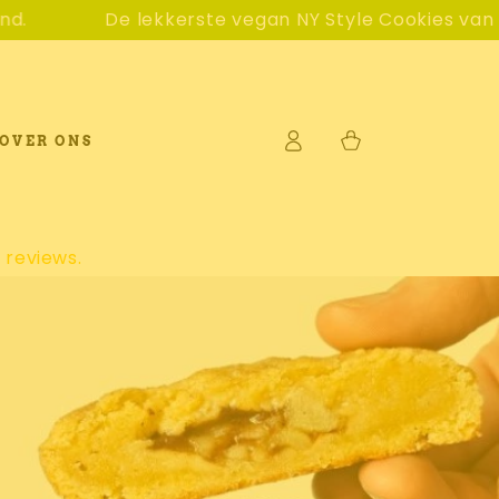
 vegan NY Style Cookies van Nederland 🍪
Vers gebak
Log
Winkelwagen
OVER ONS
in
 reviews.