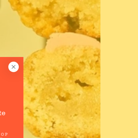
te
 OP