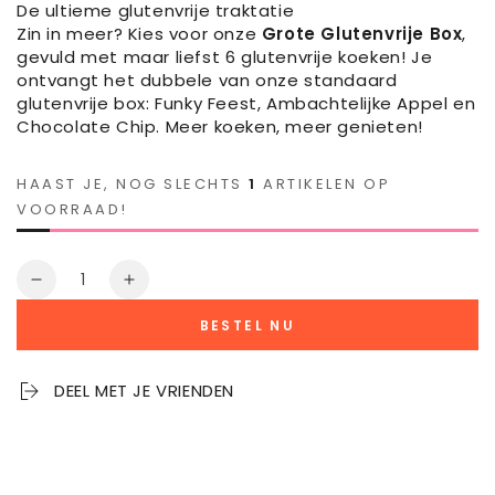
De ultieme glutenvrije traktatie
Zin in meer? Kies voor onze
Grote Glutenvrije Box
,
gevuld met maar liefst 6 glutenvrije koeken! Je
ontvangt het dubbele van onze standaard
glutenvrije box: Funky Feest, Ambachtelijke Appel en
Chocolate Chip. Meer koeken, meer genieten!
HAAST JE, NOG SLECHTS
1
ARTIKELEN OP
VOORRAAD!
Aantal
Aantal
Verhoog
verminderen
het
BESTEL NU
voor
aantal
Grote
voor
Glutenvrije
Grote
DEEL MET JE VRIENDEN
Cookiebox
Glutenvrije
–
Cookiebox
Dubbel
–
genieten
Dubbel