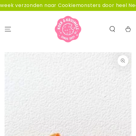
GA NAAR
rzonden naar Cookiemonsters door heel Nederland.
CONTENT
Winkelwa
GA NAAR
PRODUCTINFORMATIE