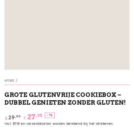
HOME
/
GROTE GLUTENVRIJE COOKIEBOX –
DUBBEL GENIETEN ZONDER GLUTEN!
,95
27
–7%
,95
29
€
€
Normale
Sale
Incl. BTW en verzendkosten worden berekend bij het afrekenen.
prijs
prijs