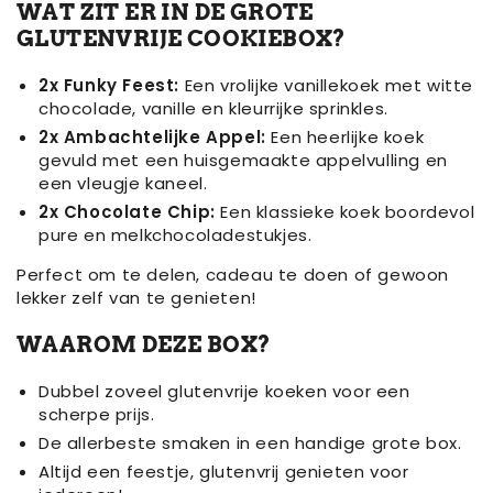
zonder
genieten
WAT ZIT ER IN DE GROTE
gluten!
zonder
GLUTENVRIJE COOKIEBOX?
gluten!
2x Funky Feest:
Een vrolijke vanillekoek met witte
chocolade, vanille en kleurrijke sprinkles.
2x Ambachtelijke Appel:
Een heerlijke koek
gevuld met een huisgemaakte appelvulling en
een vleugje kaneel.
2x Chocolate Chip:
Een klassieke koek boordevol
pure en melkchocoladestukjes.
Perfect om te delen, cadeau te doen of gewoon
lekker zelf van te genieten!
WAAROM DEZE BOX?
Dubbel zoveel glutenvrije koeken voor een
scherpe prijs.
De allerbeste smaken in een handige grote box.
Altijd een feestje, glutenvrij genieten voor