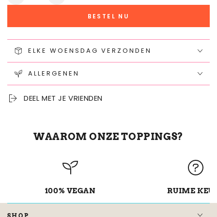
Aantal
Verhoog
verminderen
het
BESTEL NU
voor
aantal
Topping
voor
Gedroogde
Topping
bloemen
ELKE WOENSDAG VERZONDEN
Gedroogde
bloemen
ALLERGENEN
DEEL MET JE VRIENDEN
WAAROM ONZE TOPPINGS?
100% VEGAN
RUIME KEU
SHOP