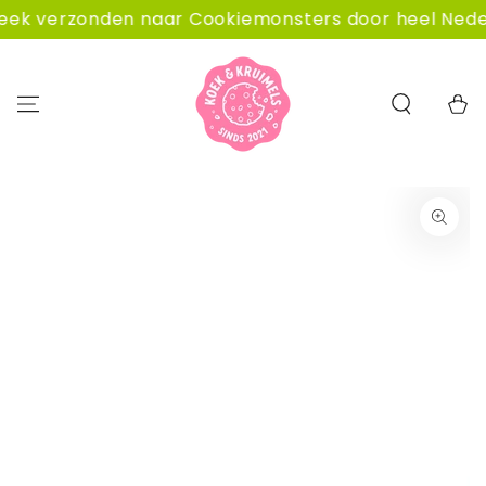
GA NAAR
 verzonden naar Cookiemonsters door heel Nederlan
CONTENT
Winkelwa
GA NAAR
PRODUCTINFORMATIE