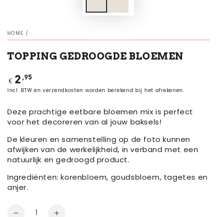
HOME
/
TOPPING GEDROOGDE BLOEMEN
Normale
,95
2
€
prijs
Incl. BTW en verzendkosten worden berekend bij het afrekenen.
Deze prachtige eetbare bloemen mix is perfect
voor het decoreren van al jouw baksels!
De kleuren en samenstelling op de foto kunnen
afwijken van de werkelijkheid, in verband met een
natuurlijk en gedroogd product.
Ingrediënten: korenbloem,
goudsbloem, tagetes en
anjer
.
Aantal