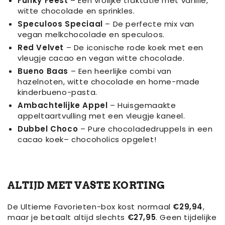
Funky Feest
– Een vrolijke traktatie met vanille,
witte chocolade en sprinkles.
Speculoos Speciaal
– De perfecte mix van
vegan melkchocolade en speculoos.
Red Velvet
– De iconische rode koek met een
vleugje cacao en vegan witte chocolade.
Bueno Baas
– Een heerlijke combi van
hazelnoten, witte chocolade en home-made
kinderbueno-pasta.
Ambachtelijke Appel
– Huisgemaakte
appeltaartvulling met een vleugje kaneel.
Dubbel Choco
– Pure chocoladedruppels in een
cacao koek– chocoholics opgelet!
ALTIJD MET VASTE KORTING
De Ultieme Favorieten-box kost normaal
€29,94
,
maar je betaalt altijd slechts
€27,95
. Geen tijdelijke