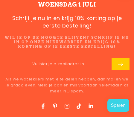
WOENSDAG 1 JULI
Vul
Schrijf je nu in en krijg 10% korting op je
hier
eerste bestelling!
Als we wat lekkers met je te delen hebben, dan mailen we
je
je graag even. Meld je aan en mis voortaan helemaal niks
WIL JE OP DE HOOGTE BLIJVEN? SCHRIJF JE NU
meer. NO spam!
e-
IN OP ONZE NIEUWSBRIEF ÉN KRIJG 10%
KORTING OP JE EERSTE BESTELLING!
mailadres
LATEN WE CONTACT HOUDEN
in
Vul
Facebook
Pinterest
Instagram
TikTok
LinkedIn
hier
je
Land/regio
Als we wat lekkers met je te delen hebben, dan mailen we
Nederland (EUR €)
je graag even. Meld je aan en mis voortaan helemaal niks
e-
meer. NO spam.
mailadres
Betaalmethoden
in
Facebook
Pinterest
Instagram
TikTok
LinkedIn
© 2026 Koek & kruimels, Powered by
SYSO