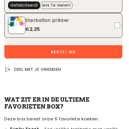
heerlijke
6
Gefeliciteerd!
Iets Te Vieren!
smaken
heerlijke
smaken
Sterballon prikker
€2,25
BESTEL NU
DEEL MET JE VRIENDEN
WAT ZIT ER IN DE ULTIEME
FAVORIETEN BOX?
Deze box bevat onze 6 favoriete koeken: