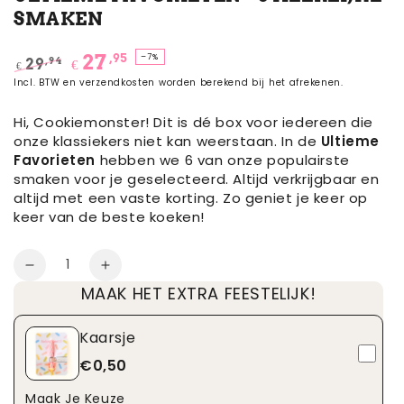
SMAKEN
,95
27
–7%
,94
29
€
€
Normale
Sale
Incl. BTW en verzendkosten worden berekend bij het afrekenen.
prijs
prijs
Hi, Cookiemonster! Dit is dé box voor iedereen die
onze klassiekers niet kan weerstaan. In
de
Ultieme
Favorieten
hebben we 6 van onze populairste
smaken voor je geselecteerd. Altijd verkrijgbaar en
altijd met een vaste korting. Zo geniet je keer op
keer van de beste koeken!
Aantal
Aantal
Verhoog
MAAK HET EXTRA FEESTELIJK!
verminderen
het
voor
aantal
Ultieme
voor
Kaarsje
Favorieten
Ultieme
€0,50
-
Favorieten
6
-
Maak Je Keuze