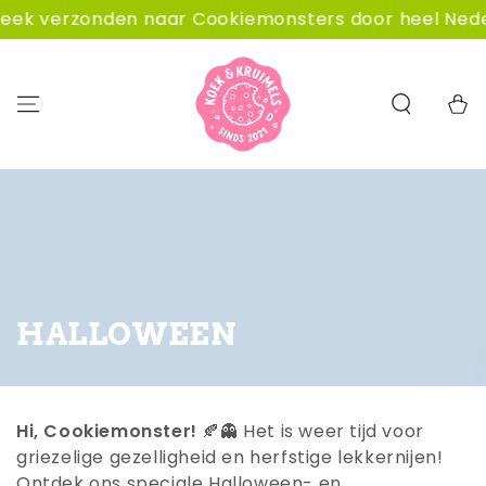
GA NAAR
 naar Cookiemonsters door heel Nederland.
De 
CONTENT
Winkelwa
COLLECTIE:
HALLOWEEN
Hi, Cookiemonster!
🍂👻 Het is weer tijd voor
griezelige gezelligheid en herfstige lekkernijen!
Ontdek ons speciale Halloween- en