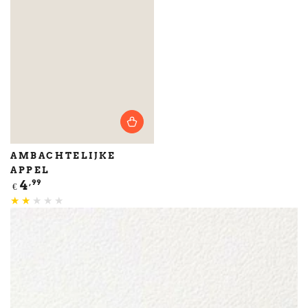
AMBACHTELIJKE
APPEL
Normale
4
,99
€
prijs