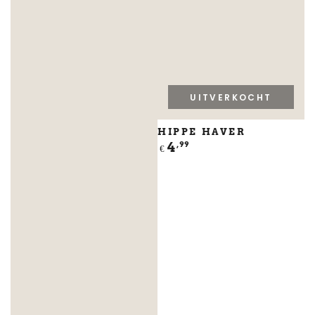
UITVERKOCHT
HIPPE HAVER
Normale
4
,99
€
prijs