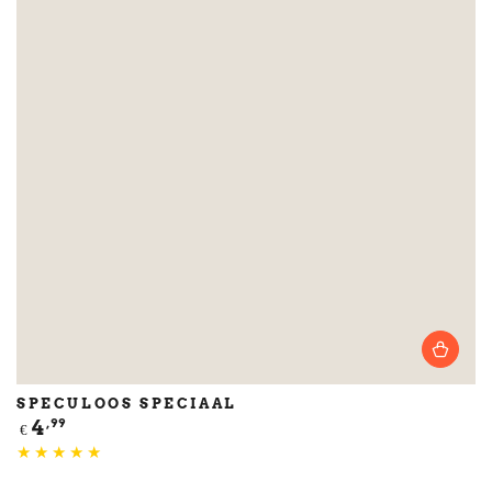
SPECULOOS SPECIAAL
Normale
4
,99
€
prijs