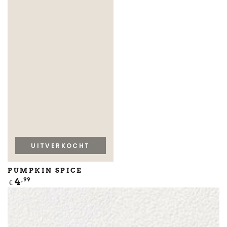
UITVERKOCHT
PUMPKIN SPICE
Normale
4
,99
€
prijs