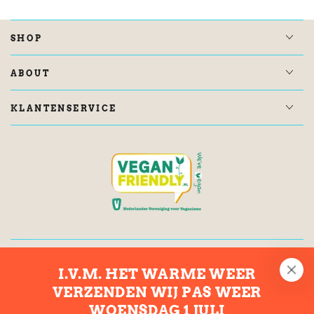
SHOP
ABOUT
KLANTENSERVICE
KRUIMELSPOOR
I.V.M. HET WARME WEER
VERZENDEN WIJ PAS WEER
Vul
WOENSDAG 1 JULI