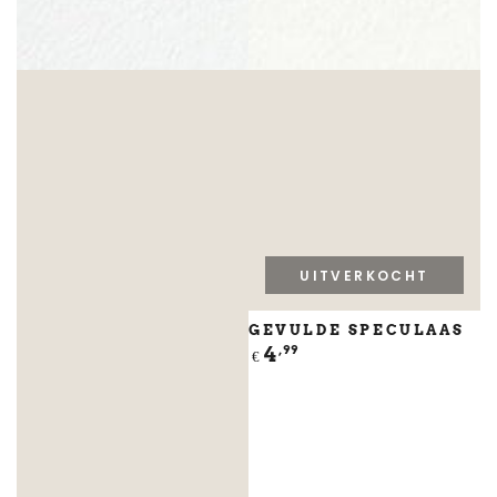
UITVERKOCHT
GEVULDE SPECULAAS
Normale
4
,99
€
prijs