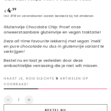
Normale
,99
4
€
prijs
Incl. BTW en verzendkosten worden berekend bij het afrekenen.
Glutenvrije Chocolate Chip: Proef onze
onweerstaanbare glutenvrije en vegan traktatie!
Deze all-time favourite lekkernij met vegan 'melk'
en pure chocolade nu dus in glutenvrije variant te
verkrijgen!
Bestel nu en laat je verleiden door deze
ambachtelijke verrassing die je niet wilt missen.
HAAST JE, NOG SLECHTS
9
ARTIKELEN OP
VOORRAAD!
Aantal
Aantal
Verhoog
verminderen
het
BESTEL NU