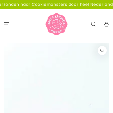
GA NAAR
onden naar Cookiemonsters door heel Nederland.
CONTENT
Winkelwa
GA NAAR
PRODUCTINFORMATIE